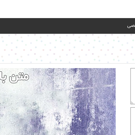
خصی
متن بال