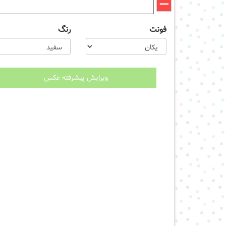
فونت
رنگ