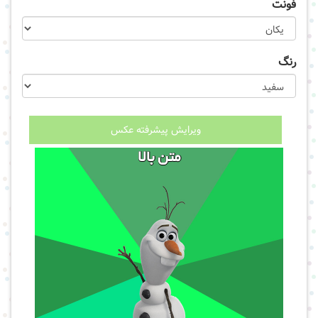
فونت
رنگ